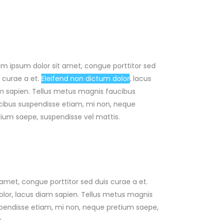
em ipsum dolor sit amet, congue porttitor sed
s curae a et.
Eleifend non dictum dolor
, lacus
m sapien. Tellus metus magnis faucibus
cibus suspendisse etiam, mi non, neque
tium saepe, suspendisse vel mattis.
amet, congue porttitor sed duis curae a et.
olor, lacus diam sapien. Tellus metus magnis
pendisse etiam, mi non, neque pretium saepe,