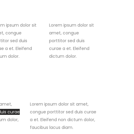
em ipsum dolor sit
Lorem ipsum dolor sit
t, congue
amet, congue
titor sed duis
porttitor sed duis
e a et. Eleifend
curae a et. Eleifend
tum dolor.
dictum dolor.
 amet,
Lorem ipsum dolor sit amet,
duis curae
congue porttitor sed duis curae
tum dolor,
a et. Eleifend non dictum dolor,
faucibus lacus diam.