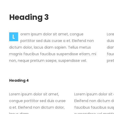
Heading 3
orem ipsum dolor sit amet, congue
Lor
L
porttitor sed duis curae a et. Eleifend non
dui
dictum dolor, lacus diam sapien. Tellus metus
dia
magnis faucibus faucibus suspendisse etiam, mi
fau
non, neque pretium saepe, suspendisse vel.
pre
Heading 4
Lorem ipsum dolor sit amet,
Lorem ipsum dolor sit 
congue porttitor sed duis curae
Eleifend non dictum d
a et. Eleifend non dictum dolor,
faucibus faucibus sus