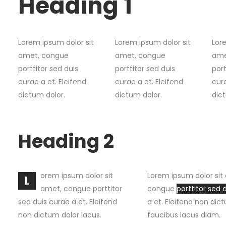
Heading 1
Lorem ipsum dolor sit
Lorem ipsum dolor sit
Lor
amet, congue
amet, congue
ame
porttitor sed duis
porttitor sed duis
port
curae a et. Eleifend
curae a et. Eleifend
cura
dictum dolor.
dictum dolor.
dic
Heading 2
orem ipsum dolor sit
Lorem ipsum dolor sit
L
amet, congue porttitor
congue
porttitor sed 
sed duis curae a et. Eleifend
a et. Eleifend non dic
non dictum dolor lacus.
faucibus lacus diam.